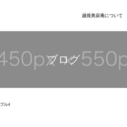
越後奥寂庵について
ブログ
プル4